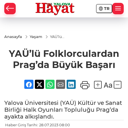
TR
Anasayfa
Yaşam
YAÜ’lü
Folklorculardan
Prag’da Büyük
YAÜ’lü Folklorculardan
Başarı
Prag’da Büyük Başarı
Yalova Üniversitesi (YAÜ) Kültür ve Sanat
Birliği Halk Oyunları Topluluğu Prag’da
ayakta alkışlandı.
Haber Giriş Tarihi: 28.07.2023 08:00