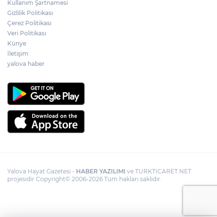
Kullanım Şartnamesi
Gizlilik Politikası
Çerez Politikası
Veri Politikası
Künye
İletişim
yalova haber
Yalova Hayat Gazetesi -
HABER YAZILIMI
ve TURKTICARET.NET
projesidir Copyright© 2006-2026 Tüm hakları saklıdır.