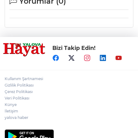
Yorumlar (
0
)
Bizi Takip Edin!
Kullanım Şartnamesi
Gizlilik Politikası
Çerez Politikası
Veri Politikası
Künye
İletişim
yalova haber