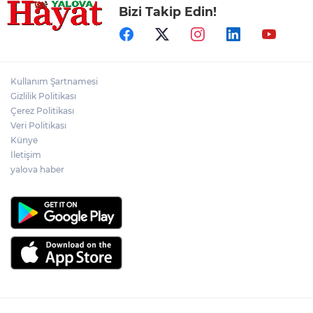
Bizi Takip Edin!
Kullanım Şartnamesi
Gizlilik Politikası
Çerez Politikası
Veri Politikası
Künye
İletişim
yalova haber