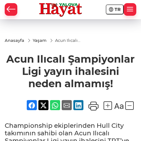
TR
Anasayfa
Yaşam
Acun Ilıcalı
Şampiyonlar
Ligi yayın
Acun Ilıcalı Şampiyonlar
ihalesini
neden
almamış!
Ligi yayın ihalesini
neden almamış!
Championship ekiplerinden Hull City
takımının sahibi olan Acun Ilıcalı
Şampiyonlar Ligi yayın ihalesini TRT’ye