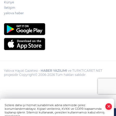
Künye
İletişim
yalova haber
Yalova Hayat Gazetesi -
HABER YAZILIMI
ve TURKTICARET.NET
projesidir Copyright© 2006-2026 Tüm hakları saklıdır.
Sizlere daha iyi hizmet sunabilmek adına sitemizde çerez
konumlandırmaktayız. Kişisel verileriniz, KVKK ve GDPR kapsamında
toplanıp işlenir. Sitemizi kullanarak, çerezleri kullanmamızı kabul etmiş