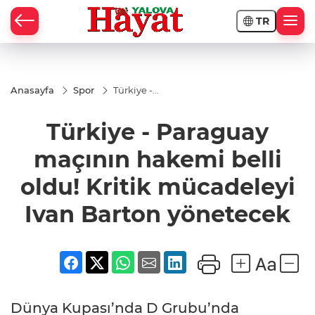
TR
Anasayfa
Spor
Türkiye -
Paraguay
maçının
Türkiye - Paraguay
hakemi
belli oldu!
Kritik
maçının hakemi belli
mücadeleyi
Ivan Barton
oldu! Kritik mücadeleyi
yönetecek
Ivan Barton yönetecek
Dünya Kupası’nda D Grubu’nda