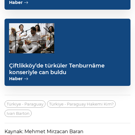
Haber
Çiftlikköy’de türküler Tenburnâme
konseriyle can buldu
Haber
Türkiye - Paraguay
Türkiye - Paraguay Hakemi Kim?
Ivan Barton
Kaynak: Mehmet Mirzacan Baran