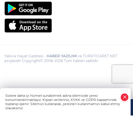
Yalova Hayat Gazetesi -
HABER YAZILIMI
ve TURKTICARET.NET
projesidir Copyright© 2006-2026 Tüm hakları saklıdır.
Sizlere daha iyi hizmet sunabilmek adına sitemizde çerez
konumlandırmaktayız. Kişisel verileriniz, KVKK ve GDPR kapsamında
toplanıp işlenir. Sitemizi kullanarak, çerezleri kullanmamızı kabul etmiş
olacaksınız.
Anasayfa
Haber Ara