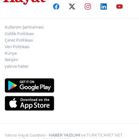
Kullanım Şartnamesi
Gizlilik Politikası
Çerez Politikası
Veri Politikası
Künye
İletişim
yalova haber
Yalova Hayat Gazetesi -
HABER YAZILIMI
ve TURKTICARET.NET