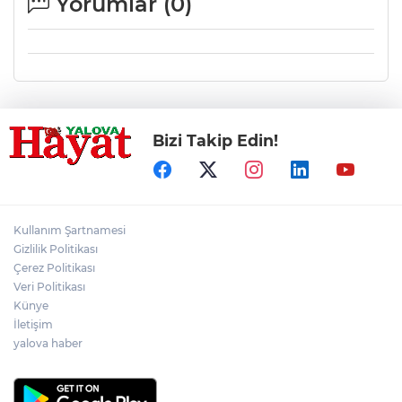
Yorumlar (
0
)
Bizi Takip Edin!
Kullanım Şartnamesi
Gizlilik Politikası
Çerez Politikası
Veri Politikası
Künye
İletişim
yalova haber