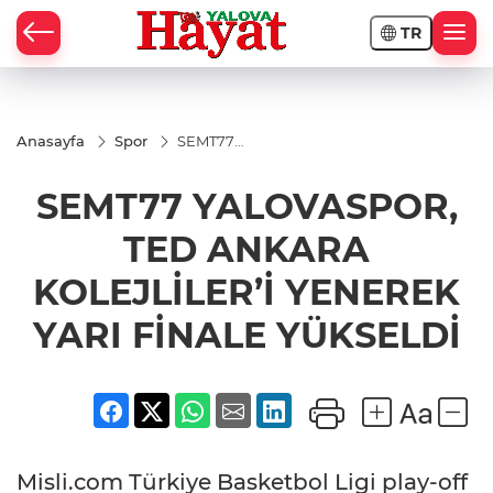
TR
Anasayfa
Spor
SEMT77
YALOVASPOR,
TED ANKARA
SEMT77 YALOVASPOR,
KOLEJLİLER’İ
YENEREK
YARI FİNALE
TED ANKARA
YÜKSELDİ
KOLEJLİLER’İ YENEREK
YARI FİNALE YÜKSELDİ
Misli.com Türkiye Basketbol Ligi play-off