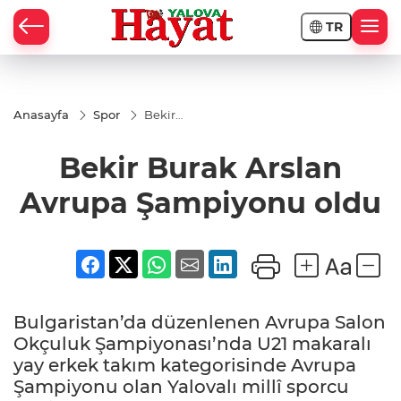
TR
Anasayfa
Spor
Bekir
Burak
Arslan
Bekir Burak Arslan
Avrupa
Şampiyonu
oldu
Avrupa Şampiyonu oldu
Bulgaristan’da düzenlenen Avrupa Salon
Okçuluk Şampiyonası’nda U21 makaralı
yay erkek takım kategorisinde Avrupa
Şampiyonu olan Yalovalı millî sporcu