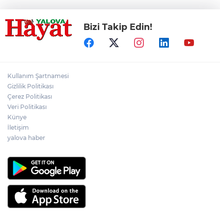
Bizi Takip Edin!
Kullanım Şartnamesi
Gizlilik Politikası
Çerez Politikası
Veri Politikası
Künye
İletişim
yalova haber