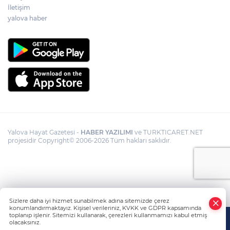
İletişim
yalova haber
Yalova Hayat Gazetesi -
HABER YAZILIMI
ve TURKTICARET.NET
projesidir Copyright© 2006-2026 Tüm hakları saklıdır.
Sizlere daha iyi hizmet sunabilmek adına sitemizde çerez
konumlandırmaktayız. Kişisel verileriniz, KVKK ve GDPR kapsamında
toplanıp işlenir. Sitemizi kullanarak, çerezleri kullanmamızı kabul etmiş
olacaksınız.