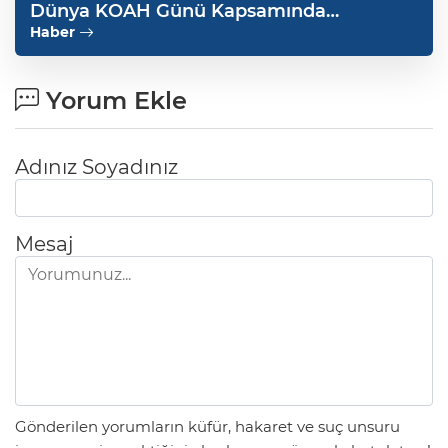
Dünya KOAH Günü Kapsamında
Bilgilendirmeler Yaptı
Haber
Yorum Ekle
Adınız Soyadınız
Mesaj
Gönderilen yorumların küfür, hakaret ve suç unsuru