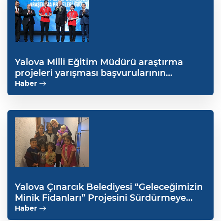
Yalova Milli Eğitim Müdürü araştırma
projeleri yarışması başvurularının
başladığını duyurdu
Haber
Yalova Çınarcık Belediyesi “Geleceğimizin
Minik Fidanları” Projesini Sürdürmeye
Devam Ediyor
Haber