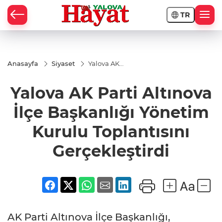
TR
Anasayfa
Siyaset
Yalova AK
Parti Altınova
İlçe
Yalova AK Parti Altınova
Başkanlığı
Yönetim
Kurulu
İlçe Başkanlığı Yönetim
Toplantısını
Gerçekleştirdi
Kurulu Toplantısını
Gerçekleştirdi
AK Parti Altınova İlçe Başkanlığı,