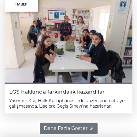
HABER
LGS hakkında farkındalık kazandılar
Yasemin Koç Halk Kütüphanesi’nde düzenlenen atölye
çalışmasında, Liselere Geçiş Sınavı’na hazırlanan
öğrencilere yönelik bilgilendirici bir seminer
gerçekleştirildi. Seminere katılan öğrenciler, LGS’nin
kapsamı, sınav stratejileri ve doğru çalışma yöntemleri
hakkında değerli bilgiler edindi. LGS 2025 öğrencilerine
Daha Fazla Göster
yönelik olarak verilen atölye çalışmasında, Milli Eğitim