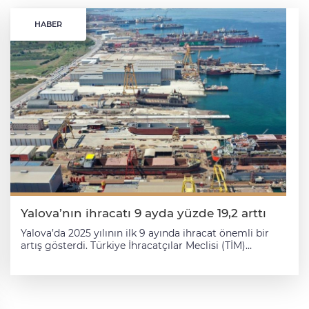
HABER
Yalova’nın ihracatı 9 ayda yüzde 19,2 arttı
Yalova’da 2025 yılının ilk 9 ayında ihracat önemli bir
artış gösterdi. Türkiye İhracatçılar Meclisi (TİM)
verilerine göre, kentten yapılan ihracat geçen yılın aynı
dönemine göre yüzde 19,2 artarak 456 milyon 58 bin
dolar oldu. 2024 yılının ilk 9 ayında 382 milyon 872 bin
dolar ihracat yapılan Yalova’dan, bu yılın aynı
döneminde 456 milyon 58 bin dolarlık ürün ve hizmet