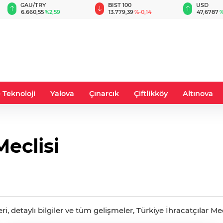
GAU/TRY
BIST 100
USD
6.660,55
%2,59
13.779,39
%-0,14
47,6787
%
 Teknoloji
Yalova
Çınarcık
Çiftlikköy
Altınova
Meclisi
ri, detaylı bilgiler ve tüm gelişmeler, Türkiye İhracatçılar Mec