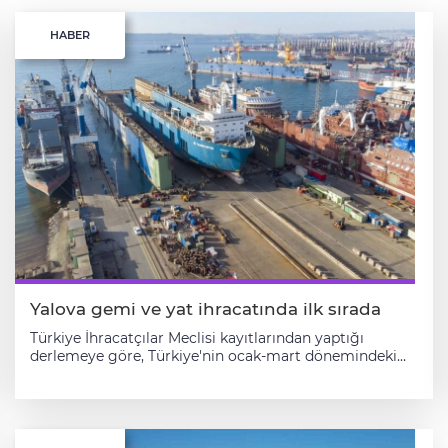
HABER
Yalova gemi ve yat ihracatında ilk sırada
Türkiye İhracatçılar Meclisi kayıtlarından yaptığı
derlemeye göre, Türkiye'nin ocak-mart dönemindeki
gemi ve yat sektörü ihracatı, geçen yılın aynı dönemine
kıyasla yüzde 78,6 artarak 327 milyon 555 bin dolardan
584 milyon 908 bin dolara ulaştı. Yalova, gemi, yat ve
hizmetleri sektöründeki ihracatını ilk çeyrekte, geçen
yılın aynı dönemine kıyasla yüzde 142 artırarak 119