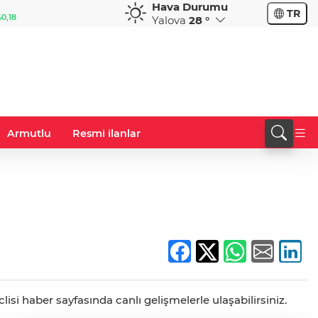
Hava Durumu
EUR
GBP
TR
0,18
55,1254
%0,32
64,3468
%0,38
Yalova
28 °
Armutlu
Resmi ilanlar
lisi haber sayfasında canlı gelişmelerle ulaşabilirsiniz.