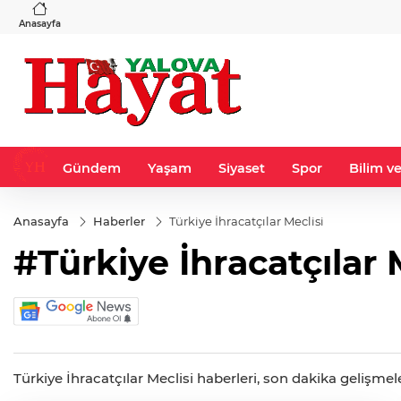
BGN
VND
8
%0,90
27,9743
%-0,22
0,0018
%0,32
Anasayfa
Gündem
Yaşam
Siyaset
Spor
Bilim ve
Anasayfa
Haberler
Türkiye İhracatçılar Meclisi
#Türkiye İhracatçılar 
Türkiye İhracatçılar Meclisi haberleri, son dakika gelişmele