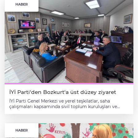
HABER
İYİ Parti'den Bozkurt'a üst düzey ziyaret
İYİ Parti Genel Merkezi ve yerel teşkilatlar, saha
çalışmaları kapsamında sivil toplum kuruluşları ve
meslek odalarıyla bir araya gelmeye devam ediyor. Bu
kapsamda cumartesi günü Yalova’ya gelen ve bir dizi
temas gerçekleştiren İYİ Parti Sosyal Politikalardan
Sorumlu Genel Başkan Yardımcısı Prof. Dr. İpek Özkal
HABER
Sayan beraberinde; İYİ Parti Yalova İl Başkanı Osman