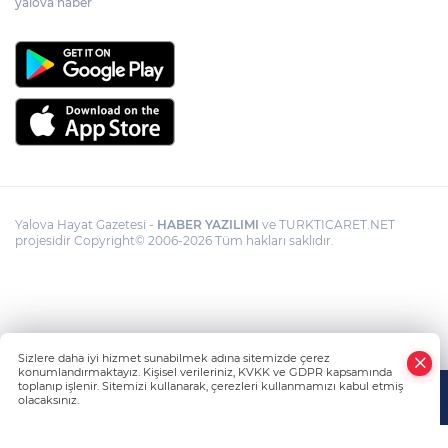
yalova haber
Baran
Yalova Hayat Gazetesi -
HABER YAZILIMI
ve TURKTICARET.NET
projesidir Copyright© 2006-2026 Tüm hakları saklıdır.
Sizlere daha iyi hizmet sunabilmek adına sitemizde çerez
konumlandırmaktayız. Kişisel verileriniz, KVKK ve GDPR kapsamında
toplanıp işlenir. Sitemizi kullanarak, çerezleri kullanmamızı kabul etmiş
olacaksınız.
Anasayfa
Haber Ara