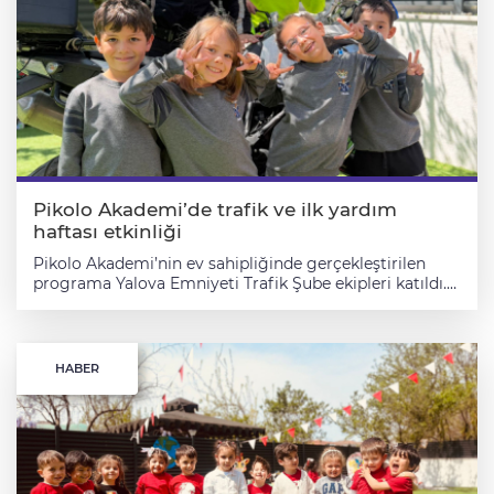
organizasyonda aile bağlarının önemi bir kez daha
hissedildi. Pikolo Akademi Kurucu Müdürü Derya
Bayraktar tarafından yapılan açıklamada, çocukların
sosyal ve duygusal gelişiminde aile bağlarının önemine
dikkat çekilerek bu tür etkinliklerin devam edeceği
belirtildi. Renkli görüntüleri, samimi atmosferi ve güçlü
aile katılımıyla dikkat çeken Anneler Günü etkinliği,
Pikolo Akademi ailesi için unutulmaz bir güne dönüştü.
Mehmet Mirzacan Baran
Pikolo Akademi’de trafik ve ilk yardım
haftası etkinliği
Pikolo Akademi’nin ev sahipliğinde gerçekleştirilen
programa Yalova Emniyeti Trafik Şube ekipleri katıldı.
Polis memurları tarafından öğrencilere trafik ışıkları,
yaya geçitleri, emniyet kemeri kullanımı ve trafikte
dikkat edilmesi gereken kurallar hakkında bilgiler
verildi. Öğrenciler, hazırlanan etkinlik alanında
HABER
uygulamalı çalışmalarla öğrendiklerini deneyimleme
fırsatı buldu. Okul bahçesinde kurulan mini trafik
parkurunda çocuklar yaya kurallarını uygulamalı olarak
öğrenirken, trafik levhalarını tanıma çalışmaları da
gerçekleştirildi. Program kapsamında ayrıca ilk
yardımın günlük yaşamdaki önemi anlatılarak acil