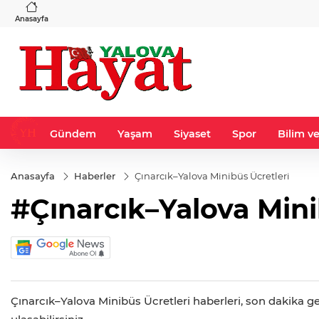
BGN
VND
8
%0,90
27,9743
%-0,22
0,0018
%0,32
Anasayfa
Gündem
Yaşam
Siyaset
Spor
Bilim ve
Anasayfa
Haberler
Çınarcık–Yalova Minibüs Ücretleri
#Çınarcık–Yalova Mini
Çınarcık–Yalova Minibüs Ücretleri haberleri, son dakika ge