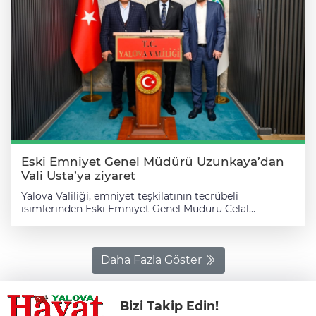
Eski Emniyet Genel Müdürü Uzunkaya’dan
Vali Usta’ya ziyaret
Yalova Valiliği, emniyet teşkilatının tecrübeli
isimlerinden Eski Emniyet Genel Müdürü Celal
Uzunkaya’yı ağırladı. Valilik binasına gelişinde Vali Dr.
Ahmet Hamdi Usta tarafından kapıda karşılanan
Uzunkaya, ardından Valilik Şeref Defteri’ni imzaladı.
Şeref defterine duygu ve düşüncelerini aktaran
Daha Fazla Göster
Uzunkaya, daha sonra Vali Usta ile makamda bir araya
geldi. Samimi bir atmosferde gerçekleşen görüşmede
Celal Uzunkaya, Vali Usta’ya Yalova’daki görevinde
Bizi Takip Edin!
muvaffakiyetler diledi. Ziyaret kapsamında Vali Dr.