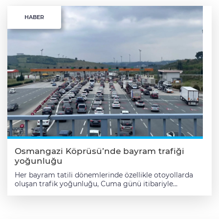
HABER
Osmangazi Köprüsü’nde bayram trafiği
yoğunluğu
Her bayram tatili dönemlerinde özellikle otoyollarda
oluşan trafik yoğunluğu, Cuma günü itibariyle
başlayan 9 günlük Kurban Bayramı tatili nedeniyle
yeniden başladı. Bayram tatilini memleketlerinde
geçirmek isteyen ya da tatile gitmek için yola çıkan