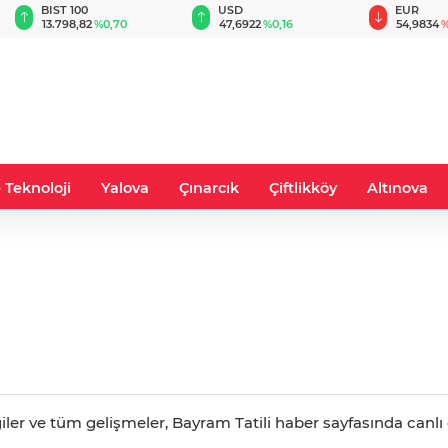
BIST 100
USD
EUR
13.798,82
%0,70
47,6922
%0,16
54,9834
%
 Teknoloji
Yalova
Çınarcık
Çiftlikköy
Altınova
giler ve tüm gelişmeler, Bayram Tatili haber sayfasında canlı g