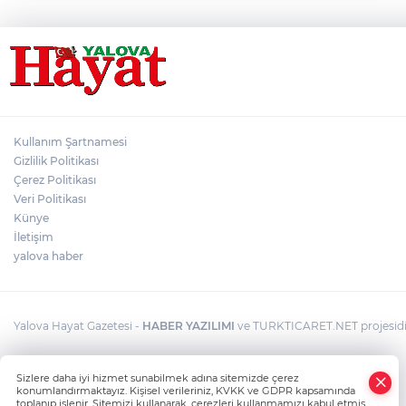
vatandaşlar, trafik yoğunluğuna neden oldu. Gebze-
İzmir Otoyolu boyunca araçların oluşturduğu yoğunluk
görüntülere yansıdı. Trafik yoğunluğunun artmasıyla
birlikte, emniyet ve jandarma ekipleri de harekete
geçti. Kendi sorumluluk alanlarında trafik denetimlerini
artıran ekipler, sürücüleri dikkatli olmaları konusunda
uyarıyor. Mustafa Turan
Kullanım Şartnamesi
Gizlilik Politikası
Çerez Politikası
Veri Politikası
Künye
İletişim
yalova haber
Yalova Hayat Gazetesi -
HABER YAZILIMI
ve TURKTICARET.NET projesidir
Sizlere daha iyi hizmet sunabilmek adına sitemizde çerez
konumlandırmaktayız. Kişisel verileriniz, KVKK ve GDPR kapsamında
toplanıp işlenir. Sitemizi kullanarak, çerezleri kullanmamızı kabul etmiş