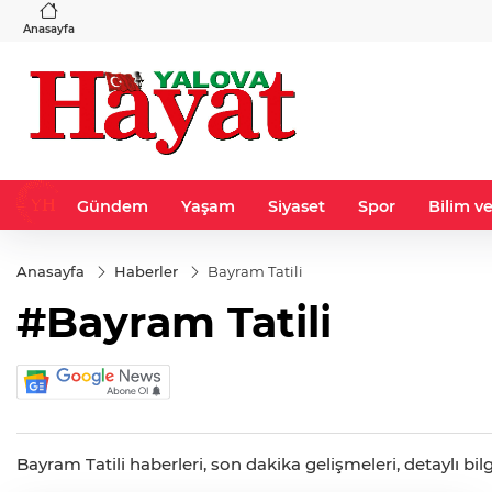
VND
GAU/TRY
3
%-0,22
0,0018
%0,12
6.494,64
%0,03
Anasayfa
Gündem
Yaşam
Siyaset
Spor
Bilim ve
Anasayfa
Haberler
Bayram Tatili
#Bayram Tatili
Bayram Tatili haberleri, son dakika gelişmeleri, detaylı bil