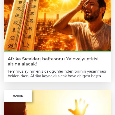
Afrika Sıcakları haftasonu Yalova'yı etkisi
altına alacak!
Temmuz ayının en sıcak günlerinden birinin yaşanması
beklenirken, Afrika kaynaklı sıcak hava dalgası başta
Marmara Bölgesi olmak üzere ülke genelinde etkisini
gösterecek. Yalova'da da hafta sonundan itibaren
sıcaklıkların mevsim normallerinin üzerine çıkacağı
tahmin ediliyor. Uzmanlar, yüksek sıcaklık ve artan
HABER
nem nedeniyle hissedilen sıcaklığın daha da
yükselebileceğine dikkat çekiyor. Özellikle yaşlılar,
çocuklar, kronik rahatsızlığı bulunan vatandaşlar ve
açık alanda çalışanların sıcak havaya karşı tedbirli