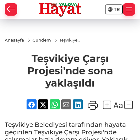
TR
Anasayfa
Gündem
Teşvikiye
Çarşı
Projesi'nde
Teşvikiye Çarşı
sona
yaklaşıldı
Projesi'nde sona
yaklaşıldı
Teşvikiye Belediyesi tarafından hayata
geçirilen Teşvikiye Çarşı Projesi'nde
çalışmalar hızla devam ediyor. Yaklaşık