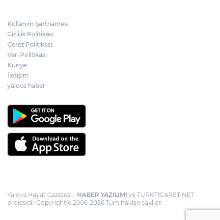
Kullanım Şartnamesi
Gizlilik Politikası
Çerez Politikası
Veri Politikası
Künye
İletişim
yalova haber
Yalova Hayat Gazetesi -
HABER YAZILIMI
ve TURKTICARET.NET
projesidir Copyright© 2006-2026 Tüm hakları saklıdır.