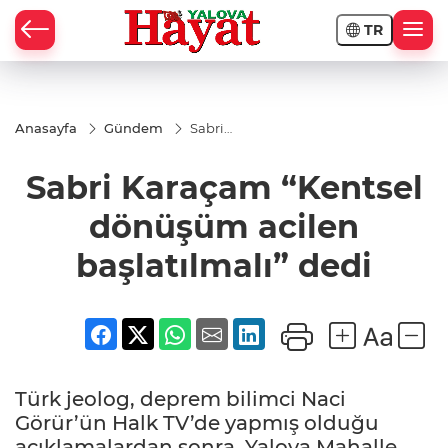
TR
Anasayfa
Gündem
Sabri
Karaçam
“Kentsel
Sabri Karaçam “Kentsel
dönüşüm
acilen
başlatılmalı”
dönüşüm acilen
dedi
başlatılmalı” dedi
Türk jeolog, deprem bilimci Naci
Görür’ün Halk TV’de yapmış olduğu
açıklamalardan sonra, Yalova Mahalle