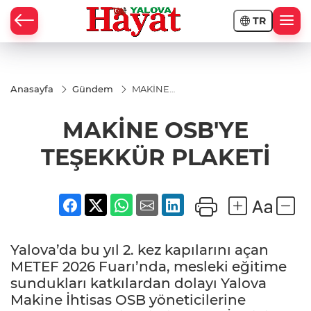
TR
Anasayfa
Gündem
MAKİNE
OSB'YE
TEŞEKKÜR
MAKİNE OSB'YE
PLAKETİ
TEŞEKKÜR PLAKETİ
Yalova’da bu yıl 2. kez kapılarını açan
METEF 2026 Fuarı’nda, mesleki eğitime
sundukları katkılardan dolayı Yalova
Makine İhtisas OSB yöneticilerine