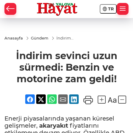
TR
Anasayfa
Gündem
İndirim
sevinci
uzun
İndirim sevinci uzun
sürmedi:
Benzin
ve
sürmedi: Benzin ve
motorine
zam
motorine zam geldi!
geldi!
Enerji piyasalarında yaşanan küresel
gelişmeler,
akaryakıt
fiyatlarını
etkilemeye devam ediyor. Özellikle ABD