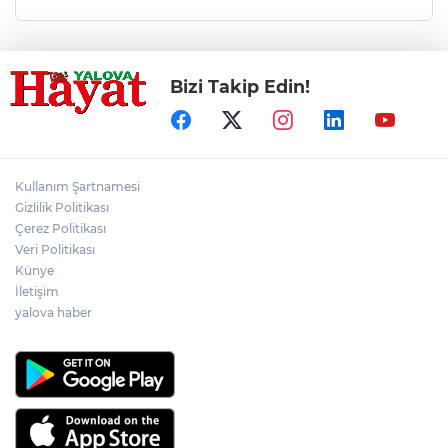
Bizi Takip Edin!
Kullanım Şartnamesi
Gizlilik Politikası
Çerez Politikası
Veri Politikası
Künye
İletişim
yalova haber