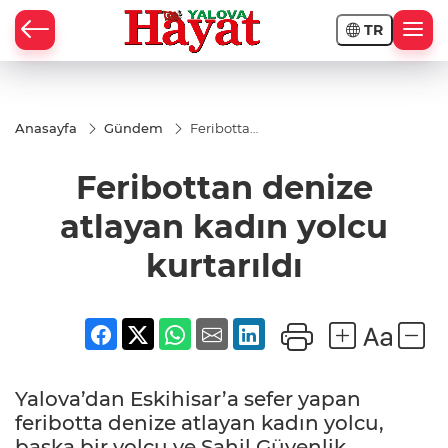
TR
Anasayfa
Gündem
Feribottan
denize
atlayan
Feribottan denize
kadın
yolcu
kurtarıldı
atlayan kadın yolcu
kurtarıldı
Yalova’dan Eskihisar’a sefer yapan
feribotta denize atlayan kadın yolcu,
başka bir yolcu ve Sahil Güvenlik