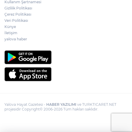
Kullanım Şartnamesi
Gizlilik Politikası
Çerez Politikası
Veri Politikası
Künye
İletişim
yalova haber
Yalova Hayat Gazetesi -
HABER YAZILIMI
ve TURKTICARET.NET
projesidir Copyright© 2006-2026 Tüm hakları saklıdır.