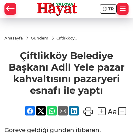
TR
Anasayfa
Gündem
Çiftlikköy
Belediye
Başkanı
Çiftlikköy Belediye
Adil Yele
pazar
kahvaltısını
Başkanı Adil Yele pazar
pazaryeri
esnafı ile
kahvaltısını pazaryeri
yaptı
esnafı ile yaptı
Göreve geldiği günden itibaren,