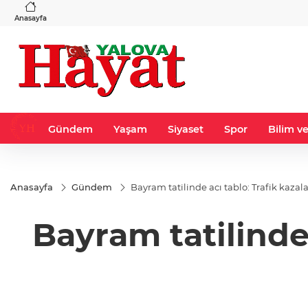
VND
GAU/TRY
3
%-0,22
0,0018
%0,16
6.540,38
%0,74
Anasayfa
Gündem
Yaşam
Siyaset
Spor
Bilim ve
Anasayfa
Gündem
Bayram tatilinde acı tablo: Trafik kazal
Bayram tatilinde 