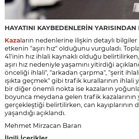
HAYATINI KAYBEDENLERİN YARISINDAN F
Kaza
ların nedenlerine ilişkin detaylı bilgil
etkenin "aşırı hız" olduğunu vurguladı. Top
41'inin hız ihlali kaynaklı olduğu belirtilir
aşırı hız nedeniyle yaşamını yitirdiği açıkla
önceliği ihlali", "arkadan çarpma", "şerit ihl
ışıkta geçmek" gibi trafik kurallarının ihlali
bir diğer önemli nokta ise kazaların yoğunla
boyunca meydana gelen trafik kazalarının yü
gerçekleştiği belirtilirken, can kayıplarının 
yaşandığı açıklandı.
Mehmet Mirzacan Baran
İlgili İçerikler