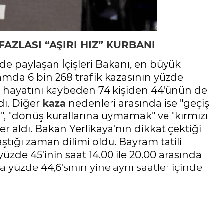
AZLASI “AŞIRI HIZ” KURBANI
er de paylaşan İçişleri Bakanı, en büyük
lamda 6 bin 268 trafik kazasının yüzde
ken, hayatını kaybeden 74 kişiden 44'ünün de
ndı. Diğer
kaza
nedenleri arasında ise "geçiş
ali", "dönüş kurallarına uymamak" ve "kırmızı
 yer aldı. Bakan Yerlikaya'nın dikkat çektiği
ştığı zaman dilimi oldu. Bayram tatili
zde 45'inin saat 14.00 ile 20.00 arasında
da yüzde 44,6'sının yine aynı saatler içinde