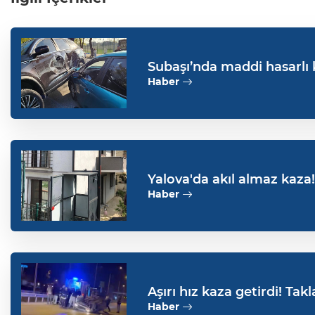
Subaşı’nda maddi hasarlı k
Haber
Yalova'da akıl almaz kaza!
yaralı
Haber
Aşırı hız kaza getirdi! Tak
Haber