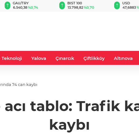
BIST 100
USD
EUR
13.798,82
%0,70
47,6883
%0,16
54,9850
%
 Teknoloji
Yalova
Çınarcık
Çiftlikköy
Altınova
arında 74 can kaybı
acı tablo: Trafik 
kaybı