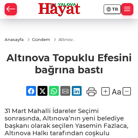
TR
Anasayfa
Gündem
Altınova
Topuklu
Efesini
Altınova Topuklu Efesini
bağrına
bastı
bağrına bastı
31 Mart Mahalli İdareler Seçimi
sonrasında, Altınova’nın yeni belediye
başkanı olarak seçilen Yasemin Fazlaca,
Altınova Halkı tarafından coşkulu