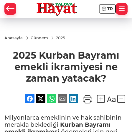
TR
Anasayfa
Gündem
2025
Kurban
Bayramı
2025 Kurban Bayramı
emekli
ikramiyesi
ne zaman
emekli ikramiyesi ne
yatacak?
zaman yatacak?
Milyonlarca emeklinin ve hak sahibinin
merakla beklediği
Kurban Bayramı
emekli ikramiyesi
ödemeleri için geri