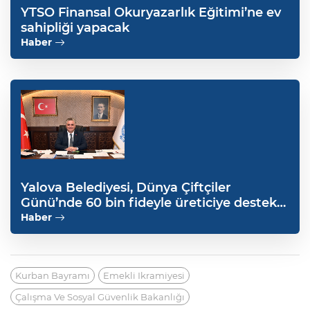
YTSO Finansal Okuryazarlık Eğitimi’ne ev
sahipliği yapacak
Haber
Yalova Belediyesi, Dünya Çiftçiler
Günü’nde 60 bin fideyle üreticiye destek
verecek
Haber
Kurban Bayramı
Emekli Ikramiyesi
Çalışma Ve Sosyal Güvenlik Bakanlığı