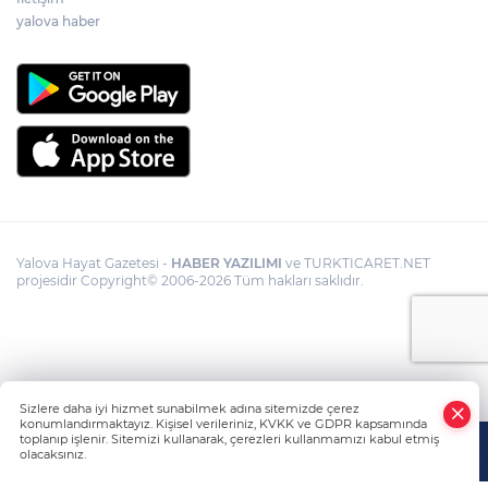
yalova haber
Yalova Hayat Gazetesi -
HABER YAZILIMI
ve TURKTICARET.NET
projesidir Copyright© 2006-2026 Tüm hakları saklıdır.
Sizlere daha iyi hizmet sunabilmek adına sitemizde çerez
konumlandırmaktayız. Kişisel verileriniz, KVKK ve GDPR kapsamında
toplanıp işlenir. Sitemizi kullanarak, çerezleri kullanmamızı kabul etmiş
olacaksınız.
Anasayfa
Haber Ara