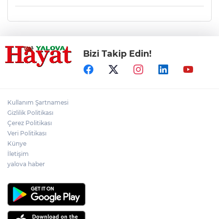
Bizi Takip Edin!
Kullanım Şartnamesi
Gizlilik Politikası
Çerez Politikası
Veri Politikası
Künye
İletişim
yalova haber