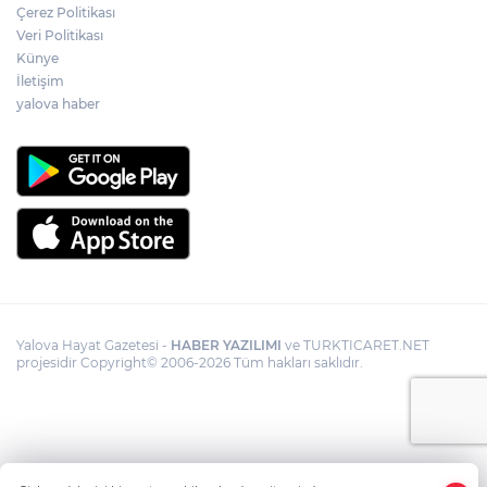
Çerez Politikası
Veri Politikası
Künye
İletişim
yalova haber
Yalova Hayat Gazetesi -
HABER YAZILIMI
ve TURKTICARET.NET
projesidir Copyright© 2006-2026 Tüm hakları saklıdır.