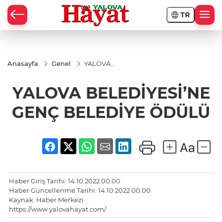
TR
Anasayfa
Genel
YALOVA
BELEDİYESİ’NE
GENÇ
YALOVA BELEDİYESİ’NE
BELEDİYE
ÖDÜLÜ
GENÇ BELEDİYE ÖDÜLÜ
Haber Giriş Tarihi: 14.10.2022 00:00
Haber Güncellenme Tarihi: 14.10.2022 00:00
Kaynak: Haber Merkezi
https://www.yalovahayat.com/