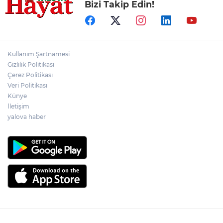
Bizi Takip Edin!
Kullanım Şartnamesi
Gizlilik Politikası
Çerez Politikası
Veri Politikası
Künye
İletişim
yalova haber