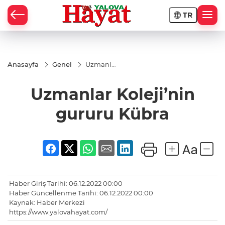
TR
Anasayfa
Genel
Uzmanlar
Koleji’nin
gururu
Uzmanlar Koleji’nin
Kübra
gururu Kübra
Haber Giriş Tarihi: 06.12.2022 00:00
Haber Güncellenme Tarihi: 06.12.2022 00:00
Kaynak: Haber Merkezi
https://www.yalovahayat.com/