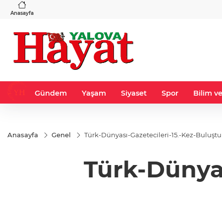
VND
GAU/TRY
3
%-0,22
0,0018
%0,32
6.660,55
%2,59
Anasayfa
Gündem
Yaşam
Siyaset
Spor
Bilim ve
Anasayfa
Genel
Türk-Dünyası-Gazetecileri-15.-Kez-Buluştu
Türk-Dünyas