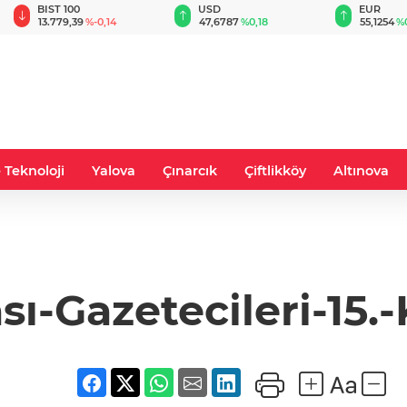
BIST 100
USD
EUR
13.779,39
%-0,14
47,6787
%0,18
55,1254
%
 Teknoloji
Yalova
Çınarcık
Çiftlikköy
Altınova
ı-Gazetecileri-15.