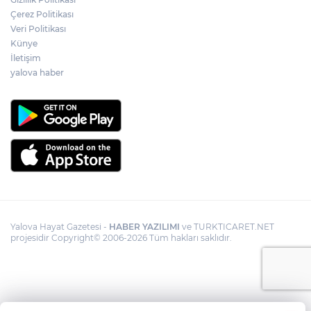
Çerez Politikası
Veri Politikası
Künye
İletişim
yalova haber
Yalova Hayat Gazetesi -
HABER YAZILIMI
ve TURKTICARET.NET
projesidir Copyright© 2006-2026 Tüm hakları saklıdır.