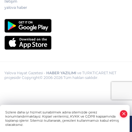
İletişim
yalova haber
Yalova Hayat Gazetesi -
HABER YAZILIMI
ve TURKTICARET.NET
projesidir Copyright© 2006-2026 Tüm hakları saklıdır.
Sizlere daha iyi hizmet sunabilmek adına sitemizde çerez
konumlandırmaktayız. Kişisel verileriniz, KVKK ve GDPR kapsamında
toplanıp işlenir. Sitemizi kullanarak, çerezleri kullanmamızı kabul etmiş
olacaksınız.
Anasayfa
Haber Ara