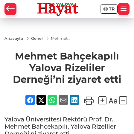
TR
Anasayfa
Genel
Mehmet
Bahçekapılı
Yalova
Mehmet Bahçekapılı
Rizeliler
Derneği’ni
ziyaret etti
Yalova Rizeliler
Derneği’ni ziyaret etti
Yalova Üniversitesi Rektörü Prof. Dr.
Mehmet Bahçekapılı, Yalova Rizeliler
Derneği'ni ziyaret etti.