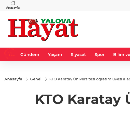
VND
GAU/TRY
6
%0,37
0,0018
%0,31
6.514,65
%0,29
Anasayfa
Gündem
Yaşam
Siyaset
Spor
Bilim ve
Anasayfa
Genel
KTO Karatay Üniversitesi öğretim üyesi ala
KTO Karatay Ü