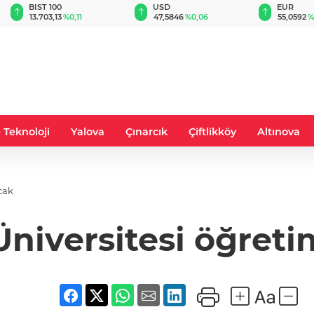
BIST 100
USD
EUR
13.703,13
%0,11
47,5846
%0,06
55,0592
%
 Teknoloji
Yalova
Çınarcık
Çiftlikköy
Altınova
cak
niversitesi öğreti