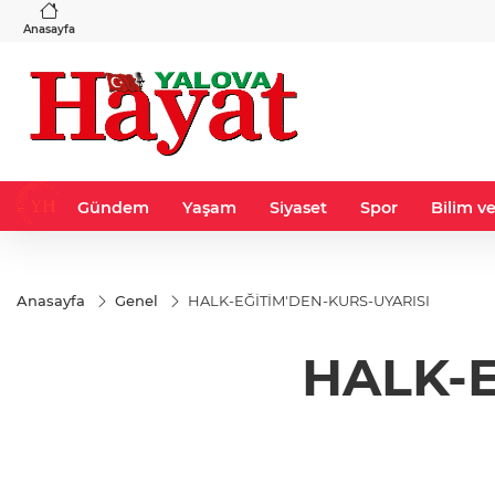
VND
GAU/TRY
3
%-0,22
0,0018
%0,23
6.655,66
%2,51
Anasayfa
Gündem
Yaşam
Siyaset
Spor
Bilim ve
Anasayfa
Genel
HALK-EĞİTİM'DEN-KURS-UYARISI
HALK-E