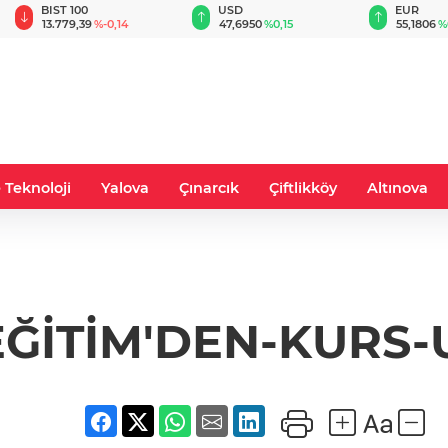
BIST 100
USD
EUR
13.779,39
%-0,14
47,6950
%0,15
55,1806
%
 Teknoloji
Yalova
Çınarcık
Çiftlikköy
Altınova
ĞİTİM'DEN-KURS-