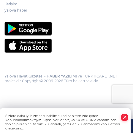
İletişim
yalova haber
Yalova Hayat Gazetesi -
HABER YAZILIMI
ve TURKTICARET.NET
projesidir Copyright© 2006-2026 Tüm hakları saklıdır.
Sizlere daha iyi hizmet sunabilmek adına sitemizde çerez
konumlandırmaktayız. Kişisel verileriniz, KVKK ve GDPR kapsamında
toplanıp işlenir. Sitemizi kullanarak, çerezleri kullanmamızı kabul etmiş
olacaksınız.