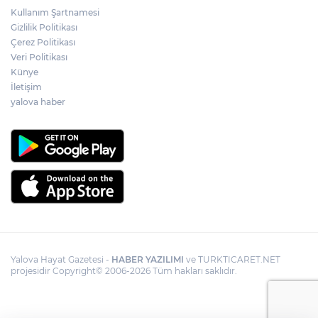
Kullanım Şartnamesi
Gizlilik Politikası
Çerez Politikası
Veri Politikası
Künye
İletişim
yalova haber
Yalova Hayat Gazetesi -
HABER YAZILIMI
ve TURKTICARET.NET
projesidir Copyright© 2006-2026 Tüm hakları saklıdır.