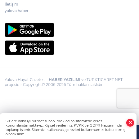
İletişim
yalova haber
Yalova Hayat Gazetesi -
HABER YAZILIMI
ve TURKTICARET.NET
projesidir Copyright© 2006-2026 Tüm hakları saklıdır.
Sizlere daha iyi hizmet sunabilmek adına sitemizde çerez
konumlandırmaktayız. Kişisel verileriniz, KVKK ve GDPR kapsamında
toplanıp işlenir. Sitemizi kullanarak, çerezleri kullanmamızı kabul etmiş
olacaksınız.