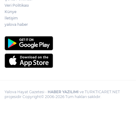
Veri Politikası
Künye
İletişim
yalova haber
Yalova Hayat Gazetesi -
HABER YAZILIMI
ve TURKTICARET.NET
projesidir Copyright© 2006-2026 Tüm hakları saklıdır.