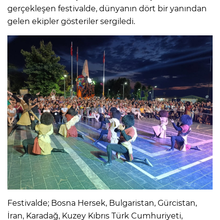
gerçekleşen festivalde, dünyanın dört bir yanından
gelen ekipler gösteriler sergiledi.
Festivalde; Bosna Hersek, Bulgaristan, Gürcistan,
İran, Karadağ, Kuzey Kıbrıs Türk Cumhuriyeti,