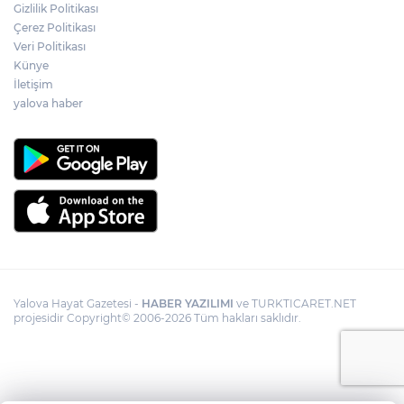
Gizlilik Politikası
Çerez Politikası
Veri Politikası
Künye
İletişim
yalova haber
Yalova Hayat Gazetesi -
HABER YAZILIMI
ve TURKTICARET.NET
projesidir Copyright© 2006-2026 Tüm hakları saklıdır.