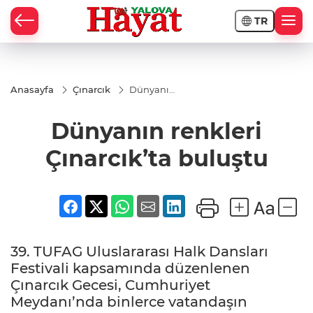
TR
Anasayfa
Çınarcık
Dünyanın
renkleri
Çınarcık’ta
Dünyanın renkleri
buluştu
Çınarcık’ta buluştu
39. TUFAG Uluslararası Halk Dansları
Festivali kapsamında düzenlenen
Çınarcık Gecesi, Cumhuriyet
Meydanı’nda binlerce vatandaşın