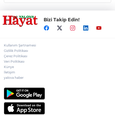
Bizi Takip Edin!
Kullanım Şartnamesi
Gizlilik Politikası
Çerez Politikası
Veri Politikası
Künye
İletişim
yalova haber