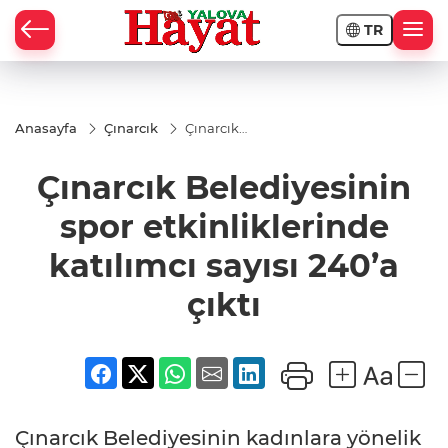
TR
Anasayfa
Çınarcık
Çınarcık
Belediyesinin
spor
Çınarcık Belediyesinin
etkinliklerinde
katılımcı sayısı
240’a çıktı
spor etkinliklerinde
katılımcı sayısı 240’a
çıktı
Çınarcık Belediyesinin kadınlara yönelik