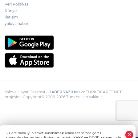
Veri Politikası
Künye
İletişim
yalova haber
Yalova Hayat Gazetesi -
HABER YAZILIMI
ve TURKTICARET.NET
projesidir Copyright© 2006-2026 Tüm hakları saklıdır.
Sizlere daha iyi hizmet sunabilmek adına sitemizde çerez
konumlandırmaktayız. Kişisel verileriniz, KVKK ve GDPR kapsamında