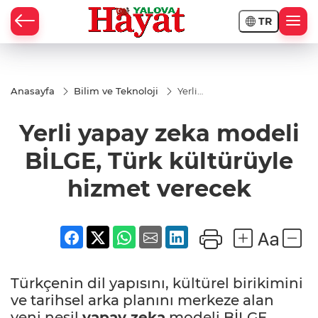
TR
Anasayfa
Bilim ve Teknoloji
Yerli
yapay
zeka
Yerli yapay zeka modeli
modeli
BİLGE,
Türk
BİLGE, Türk kültürüyle
kültürüyle
hizmet
hizmet verecek
verecek
Türkçenin dil yapısını, kültürel birikimini
ve tarihsel arka planını merkeze alan
yeni nesil
yapay zeka
modeli BİLGE,