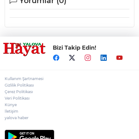
Yorumlar (
0
)
Bizi Takip Edin!
Kullanım Şartnamesi
Gizlilik Politikası
Çerez Politikası
Veri Politikası
Künye
İletişim
yalova haber