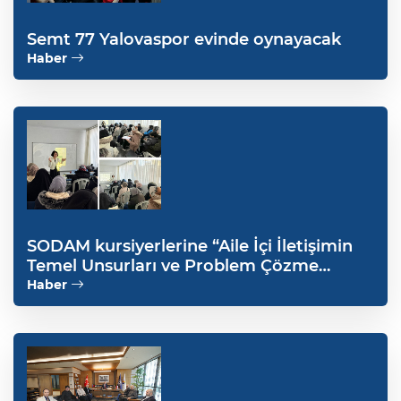
Semt 77 Yalovaspor evinde oynayacak
Haber
SODAM kursiyerlerine “Aile İçi İletişimin
Temel Unsurları ve Problem Çözme
Becerisinin kazanılması” eğitimi verildi
Haber