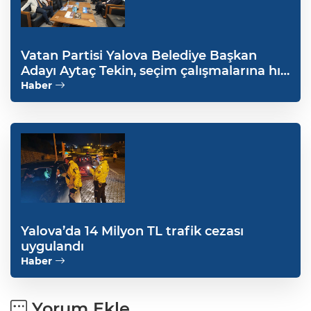
Vatan Partisi Yalova Belediye Başkan
Adayı Aytaç Tekin, seçim çalışmalarına hız
verdi
Haber
Yalova’da 14 Milyon TL trafik cezası
uygulandı
Haber
Yorum Ekle