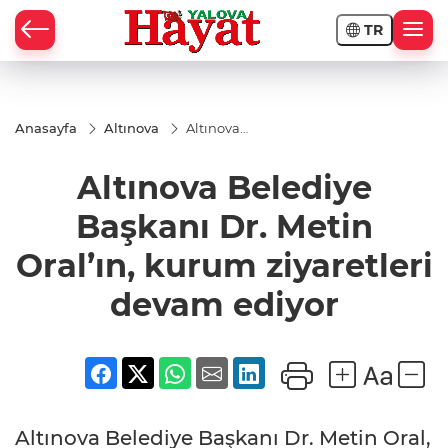
TR
Anasayfa
Altınova
Altınova
Belediye
Başkanı
Altınova Belediye
Dr. Metin
Oral’ın,
kurum
Başkanı Dr. Metin
ziyaretleri
devam
Oral’ın, kurum ziyaretleri
ediyor
devam ediyor
Altınova Belediye Başkanı Dr. Metin Oral,